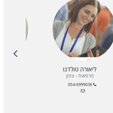
ide
ליאורה טולדנו
סשה 
מרפאות - צפון
מעבדות - 
054-6999771
054-6999036