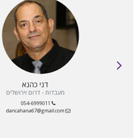
to see previous slide
ג'
דני כהנא
 והמשולש
מעבדות - דרום וירושלים
054-6999011
dancahana67@gmail.com