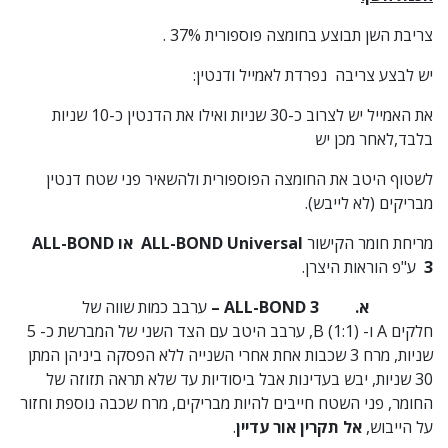
צריבת השן תבוצע בחומצה פוספורית 37% .
יש לבצע צריבה נפרדת לאמייל ודנטין:
את האמייל יש לצרוב כ-30 שניות ואילו את הדנטין כ-10 שניות
בלבד,לאחר מכן יש
לשטוף היטב את החומצה הפוספורית ולהשאיר פני שטח דנטין
מבריקים (לא לייבש).
מריחת חומר הקישור
ALL-BOND Universal או ALL-BOND
3
ע"פ הוראות היצרן.
א.
ALL-BOND 3
–
ערבב כמות שווה של
חלקים A ו- B (1:1), ערבב היטב עם הצד השני של המברשת כ- 5
שניות, מרח 3 שכבות אחת אחרי השנייה ללא הפסקה ביניהן המתן
30 שניות, יבש בעדינות אבל ביסודיות עד שלא תראה תזוזה של
החומר, פני השטח חייבים להיות מבריקים, מרח שכבה נוספת וחזור
על הייבוש,
אל תקרין אור עדיין
.