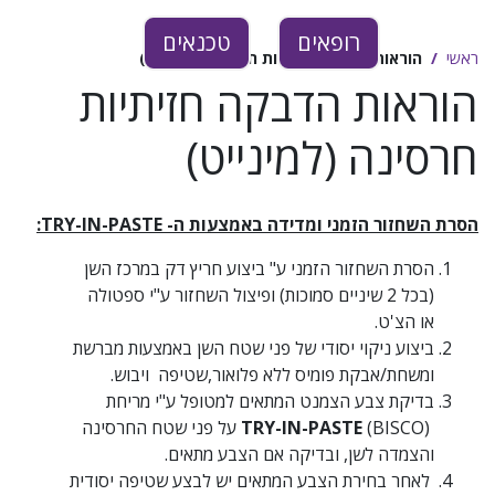
רופאים
טכנאים
ראשי
הוראות הדבקה חזיתיות חרסינה (למינייט)
הוראות הדבקה חזיתיות
חרסינה (למינייט)
הסרת השחזור הזמני ומדידה באמצעות ה-
TRY-IN-PASTE
:
הסרת השחזור הזמני ע" ביצוע חריץ דק במרכז השן
(בכל 2 שיניים סמוכות) ופיצול השחזור ע"י ספטולה
או הצ'ט.
ביצוע ניקוי יסודי של פני שטח השן באמצעות מברשת
ומשחת/אבקת פומיס ללא פלואור,שטיפה ויבוש.
בדיקת צבע הצמנט המתאים למטופל ע"י מריחת
TRY-IN-PASTE
(BISCO) על פני שטח החרסינה
והצמדה לשן, ובדיקה אם הצבע מתאים.
לאחר בחירת הצבע המתאים יש לבצע שטיפה יסודית