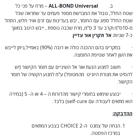
ב.
ALL-BOND Universal
– מרח על פני כל
שטח החלל, טבול את המברשת מספר פעמים עד שתראה שכל
שטח החלל ספוג עם החומר, יבש בעדינות עם זרם אויר חלש, התחל
מ-10ס"מ וקרב עד 3 ס"מ, מרח שכבה נוספת , ייבש היטב במשך
כ-7 שניות.
אל תקרין אור עדיין
.
· במקרים בהם ההכנה כולה או רובה (90%) באמייל,ניתן לייבש
את השן לאחר שטיפת החומצה.
· חשוב למנוע הגעת אור אל השיניים עם חומר הקישור (יש
להסיט את מנורת היוניט מהמטופל) ע"מ למנוע הקשיה של חומר
הקישור.
· יבוצע שימוש בחומרי קישור מהדורות ה – 4 או ה- 5 (במידה
הוא מתאים לעבודה עם self-cure) בלבד.
ההדבקה:
הנחה של צמנט ה-CHOICE 2 בצבע המתאים
במרכז הפסטה.