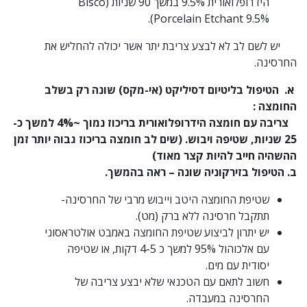
הידרופלואורית 9.5% במשך 90 שניות (Bisco
Porcelain Etchant 9.5%).
יש לשם לב לא לבצע צריבת יתר אשר יכולה להחליש את
החרסינה.
א. הטיפול בליטיום דסיליקט (אי-מקס) שונה רק בשלב
החומצה :
צריבה עם חומצה הידרופלואורית בריכוז נמוך ~4% למשך כ-
25 שניות, שטיפה ויבוש. (שים לב חומצה בריכוז גבוה יותר זמן
ההשהיה חייב להיות קצר מאוד)
ב. הטיפול בזירקוניה שונה – ראה בהמשך.
שטיפת החומצה היטב וייבוש מרבי של החרסינה-
תתקבל חרסינה ללא ברק (מט).
יש יתרון לביצוע שטיפת החומצה באמבט אולטראסוני
עם אלכוהול 95% למשך כ 4-5 דקות, או שטיפה
יסודית עם מים.
חשוב לתאם עם הטכנאי שלא יבצע צריבה של
החרסינה במעבדה.