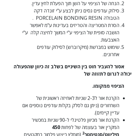
הנחה של הציפוי על השן תוך הפעלת לחץ עדין.
סילוק עודפים גסים ניתן לבצע ע"י זונדה דקה
הטבולה PORCELAIN BONDING RESIN .
הסרת המטריצה והטריזים בעדינות ע"מ לאפשר
הושבה סופית של הציפוי ע"י המשך לחיצה קלה ע"י
האצבעות.
שימוש במברשת (מיקרוברש) לסילוק עודפים
אחרונים.
אסור להעביר חוט בין השיניים בשלב זה כיוון שהפעולה
יכולה לגרום לתזוזה של
הציפוי ממקומו.
הקרנת אור ל2-3 שניות לאחיזה ראשונית של
השחזורים (ניתן גם לסלק בקלות עודפים נוספים אם
עדיין קיימים).
הקרנת אור מכיוון פלטינלי ל-90 שניות במכשיר
המקרין אור בעוצמה של לפחות
450
2
מיליווט/סנטימטר
(מומלץ ביצוע פלמור במקטעים