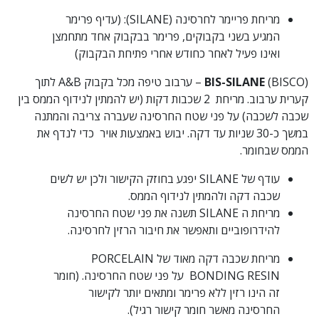
מריחת פריימר לחרסינה (SILANE): (עדיף פרימר
המגיע בשני בקבוקים, פרימר בבקבוק אחד מתחמצן
ואינו פעיל לאחר כחודש אחרי פתיחת הבקבוק)
BIS-SILANE
(BISCO) – ערבוב טיפה מכל בקבוק A&B לתוך
קערית ערבוב. מריחת 2 שכבות דקות (יש להמתין לנידוף הממס בין
שכבה לשכבה) על פני שטח החרסינה שעברה צריבה והמתנה
במשך כ-30 שניות עד דקה. יבוש באמצעות אויר כדי לנדף את
הממס שבחומר.
עודף של SILANE יפגע בחוזק הקישור ולכן יש לשים
שכבה דקה ולהמתין לנידוף הממס.
מריחת ה SILANE תשנה את פני שטח החרסינה
להידרופוביים ותאפשר את חיבור הרזין לחרסינה.
מריחת שכבה דקה מאוד של PORCELAIN
BONDING RESIN על פני שטח החרסינה. (חומר
זה הינו רזין ללא פרימר ומתאים יותר לקישור
החרסינה מאשר חומר קישור רגיל).