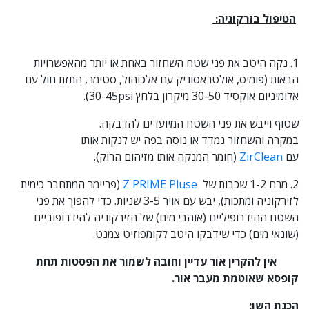
הטיפול בזרקוניה:
1. נקה היטב את פני שטח השחזור באחת או יותר מהאפשרויות
הבאות (פומיס, אולטראסוניק עם אלכוהול, סטימר, התזת חול עם
אלומיניום אוקסיד 30-50 מיקרון בלחץ 30-45psi).
שטוף וייבש את פני השטח המיועדים להדבקה.
במקרה והשחזור נמדד או נוסה בפה יש לנקות אותו
עם
ZirClean
(חומר המנקה אותו מזיהום הרוק).
2. מרח 1-2 שכבות של
Z PRIME Pluse
(פריימר המתחבר כימית
לזירקוניה ומתכות), יבש עם אויר 3-5 שניות. כדי להפוך את פני
השטח ההידרופיליים (אוהבי מים) של הזירקוניה להידרופוביים
(שונאי מים) כדי שידבקו היטב לקומפוזיט צמנט.
אין להקרין אור עדיין וחובה לשמור את הפסטות תחת
קופסא שאוטמת מעבר אור.
הכנת השן: