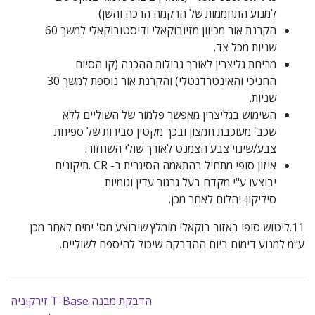
למנוע התחממות של הרקמה הרכה והשן)
הקרנת אור מכיוון מזיובוקאלי ודיסטובוקאלי למשך 60
שניות מכל צד.
מריחת גליצרין לאורך גבולות ההכנה (קו הסיום
החניכי והאינטרדנטלי) והקרנת אור נוספת למשך 30
שניות.
השימוש בגליצרין מאפשר פלמור של השוליים ללא
שכב' מעוכבת חמצון ובכך מקטין סבירות של ספיחת
צבע/שינוי צבע הצמנט לאורך שולי השחזור.
איזון סופי מתחיל בהתאמה הסיגרית ב- CR .תיקונים
יבוצעו ע"י מקדח בעל גרגור עדין וגומיות
סיליקון-יהלום לאחר מכן.
11.ליטוש סופי באזור בוקאלי מומלץ שיבוצע מס' ימים לאחר מכן
ע"מ למנוע דימום ביום ההדבקה שיכול להיספח לשוליים.
ניווט
הדבקת מבנה T-Base זירקוניה