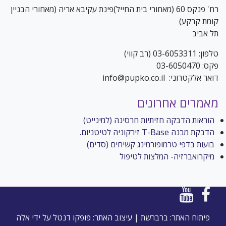
רח' פנקס 60 (מאחורי בית החייל)פינת עקיבא אריה (מאחורי הבניין
קומת קרקע)
תל אביב
טלפון: 03-6053311 (רב קווי)
פקס: 03-6050470
דואר אלקטרוני: info@pupko.co.il
שם מלא (שדה חובה)
מאמרים אחרונים
הוראות הדבקה חזיתיות חרסינה (למינייט)
הדבקת מבנה T-Base זירקוניה לטיטניום.
בועות בדפי טרמופורמינג קשיחים (סדים)
מיקרואברזיה- המלצות לטיפול
פיתוח האתר: ברברשת
|
עיצוב האתר: פופקו דנטל על ידי
אלה