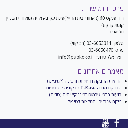
פרטי התקשרות
רח' פנקס 60 (מאחורי בית החייל)פינת עקיבא אריה (מאחורי הבניין
קומת קרקע)
תל אביב
טלפון: 03-6053311 (רב קווי)
פקס: 03-6050470
דואר אלקטרוני: info@pupko.co.il
שם מלא (שדה חובה)
מאמרים אחרונים
הוראות הדבקה חזיתיות חרסינה (למינייט)
הדבקת מבנה T-Base זירקוניה לטיטניום.
בועות בדפי טרמופורמינג קשיחים (סדים)
מיקרואברזיה- המלצות לטיפול