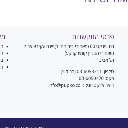
פרטי התקשרות
מא
רח' פנקס 60 (מאחורי בית החייל)פינת עקיבא אריה
הו
(מאחורי הבניין קומת קרקע)
הדבקת
תל אביב
בו
מי
טלפון: 03-6053311 (רב קווי)
פקס: 03-6050470
דואר אלקטרוני: info@pupko.co.il
שם מלא (שדה חובה)