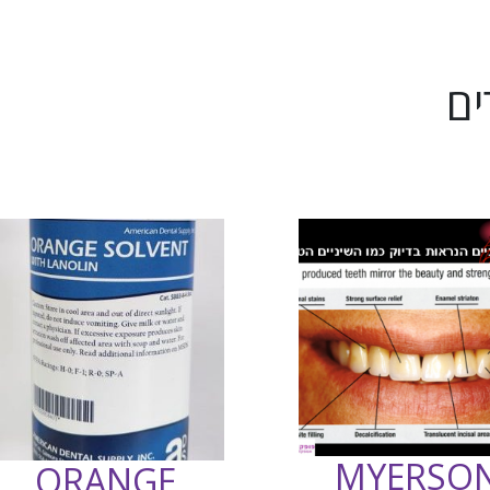
ים
MYERSO
ORANGE